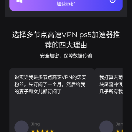
加速器好
选择多节点高速VPN ps5加速器推
荐的四大理由
安全加密，保障数据传输
说实话我是多节点高速VPN的忠实
我打算去葡萄
粉丝。先订阅了一个月，然后给我
块尾流冲浪板..
的妻子和女儿都订阅了
几乎所有我需
Jing
Jan V
★★★★★
★★★